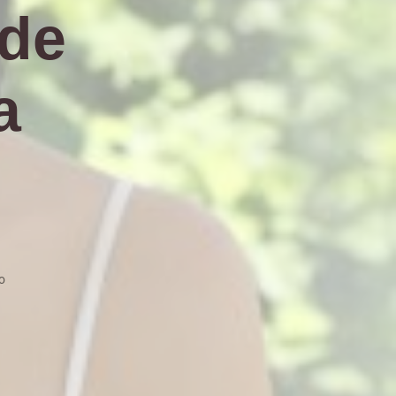
 de
a
o