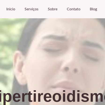
Inicio
Serviços
Sobre
Contato
Blog
ipertireoidism