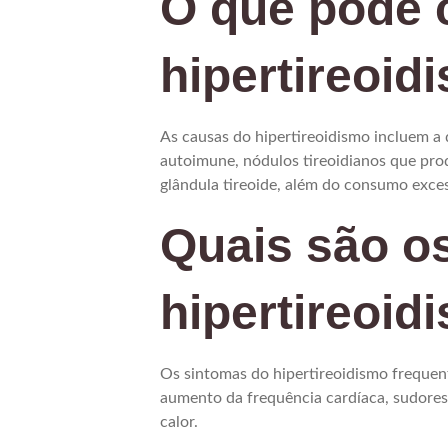
O que pode 
hipertireoid
As causas do hipertireoidismo incluem a
autoimune, nódulos tireoidianos que pr
glândula tireoide, além do consumo exces
Quais são o
hipertireoid
Os sintomas do hipertireoidismo frequen
aumento da frequência cardíaca, sudorese
calor.